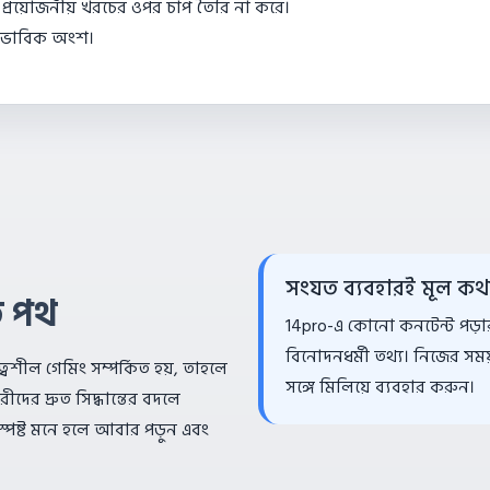
বং প্রয়োজনীয় খরচের ওপর চাপ তৈরি না করে।
স্বাভাবিক অংশ।
সংযত ব্যবহারই মূল কথ
যত পথ
14pro-এ কোনো কনটেন্ট পড়ার স
বিনোদনধর্মী তথ্য। নিজের সময
্বশীল গেমিং সম্পর্কিত হয়, তাহলে
সঙ্গে মিলিয়ে ব্যবহার করুন।
রীদের দ্রুত সিদ্ধান্তের বদলে
 অস্পষ্ট মনে হলে আবার পড়ুন এবং