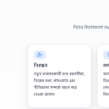
নিচের বিভাগগুলো 14pr
নিবন্ধন
লগ
নতুন ব্যবহারকারী হলে বয়সসীমা,
অ্য
নিজের তথ্য, পাসওয়ার্ড এবং
ডিভা
নীতিমালা সম্পর্কে আগে পড়ে
গোপ
নেওয়া ভালো।
বিব