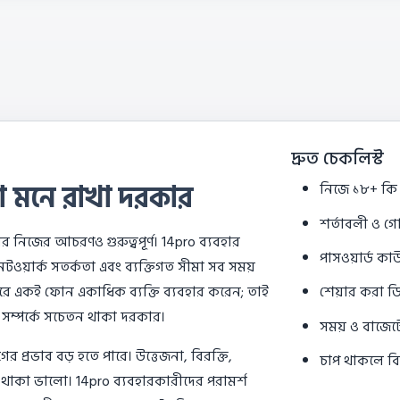
দ্রুত চেকলিস্ট
ুলো মনে রাখা দরকার
নিজে ১৮+ কি 
শর্তাবলী ও গো
ীর নিজের আচরণও গুরুত্বপূর্ণ। 14pro ব্যবহার
পাসওয়ার্ড ক
 নেটওয়ার্ক সতর্কতা এবং ব্যক্তিগত সীমা সব সময়
ে একই ফোন একাধিক ব্যক্তি ব্যবহার করেন; তাই
শেয়ার করা ড
 সম্পর্কে সচেতন থাকা দরকার।
সময় ও বাজেট
রভাব বড় হতে পারে। উত্তেজনা, বিরক্তি,
চাপ থাকলে বি
রত থাকা ভালো। 14pro ব্যবহারকারীদের পরামর্শ