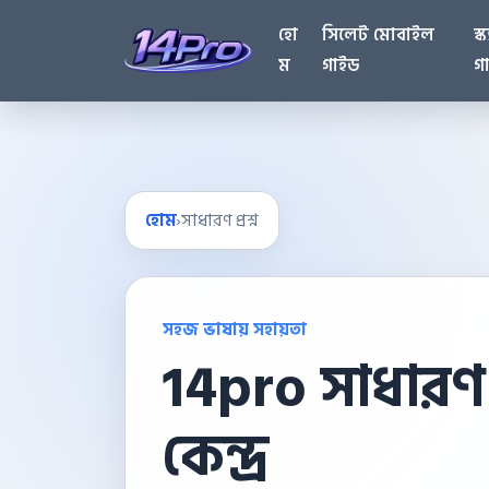
হো
সিলেট মোবাইল
স্
ম
গাইড
গ
হোম
›
সাধারণ প্রশ্ন
সহজ ভাষায় সহায়তা
14pro সাধারণ প
সাধারণ প্রশ্ন পরিচিতি
কেন্দ্র