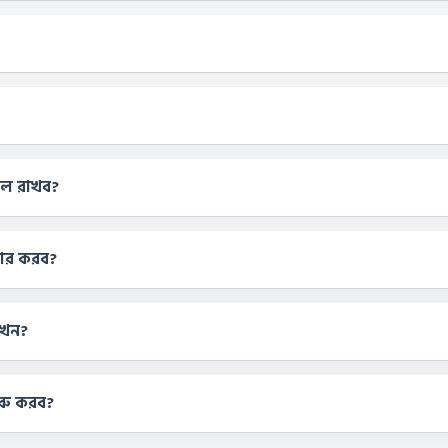
াল রাখব?
বহার করব?
কখন?
ুরু করব?